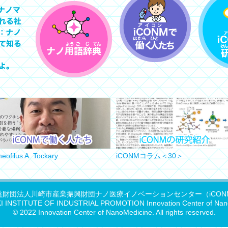
eofilus A. Tockary
iCONMコラム＜30＞
益財団法人川崎市産業振興財団ナノ医療イノベーションセンター（iCON
 INSTITUTE OF INDUSTRIAL PROMOTION Innovation Center of Nan
© 2022 Innovation Center of NanoMedicine. All rights reserved.