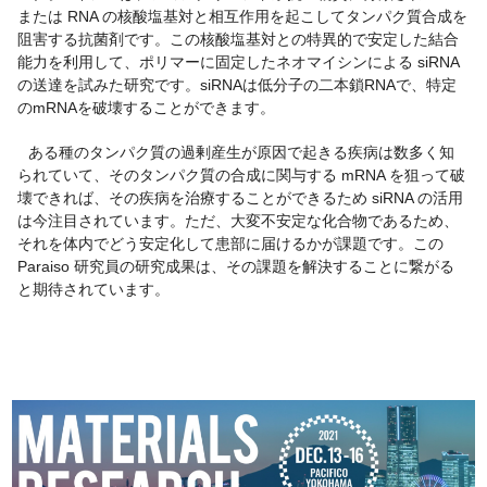
または RNA の核酸塩基対と相互作用を起こしてタンパク質合成を
阻害する抗菌剤です。この核酸塩基対との特異的で安定した結合
能力を利用して、ポリマーに固定したネオマイシンによる siRNA
の送達を試みた研究です。siRNAは低分子の二本鎖RNAで、特定
のmRNAを破壊することができます。
ある種のタンパク質の過剰産生が原因で起きる疾病は数多く知
られていて、そのタンパク質の合成に関与する mRNA を狙って破
壊できれば、その疾病を治療することができるため siRNA の活用
は今注目されています。ただ、大変不安定な化合物であるため、
それを体内でどう安定化して患部に届けるかが課題です。この
Paraiso 研究員の研究成果は、その課題を解決することに繋がる
と期待されています。