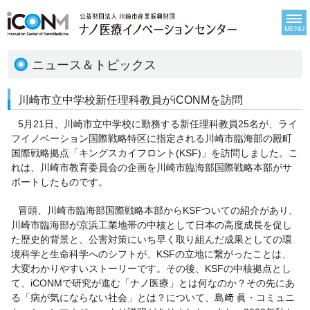
MENU
ニュース＆トピックス
川崎市立中学校新任理科教員がiCONMを訪問
5月21日、川崎市立中学校に勤務する新任理科教員25名が、ライ
フイノベーション国際戦略特区に指定される川崎市臨海部の殿町
国際戦略拠点「キングスカイフロント(KSF)」を訪問しました。こ
れは、川崎市教育委員会の企画を川崎市臨海部国際戦略本部がサ
ポートしたものです。
冒頭、川崎市臨海部国際戦略本部からKSFついての紹介があり、
川崎市臨海部が京浜工業地帯の中核として日本の高度成長を促し
た歴史的背景と、公害対策にいち早く取り組んだ成果としての環
境科学と生命科学へのシフトが、KSFの立地に繋がったことは、
大変わかりやすいストーリーです。その後、KSFの中核拠点とし
て、iCONMで研究が進む「ナノ医療」とは何なのか？その先にあ
る「病が気にならない社会」とは？について、島﨑 眞・コミュニ